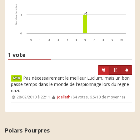
Nombre de votes
1
1
1
0
0
1
2
3
4
5
6
7
8
9
10
1 vote
Pas nécessairement le meilleur Ludlum, mais un bon
6/10
passe-temps dans le monde de l'espionnage lors du règne
nazi.
28/02/2010 à 22:11
Joelleth
(84 votes, 6.5/10 de moyenne)
Polars Pourpres