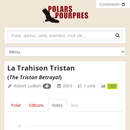
Connexion
La Trahison Tristan
(
The Tristan Betrayal
)
Robert Ludlum
2003
1 vote
6/10
Polar
Editions
Votes
Avis
2