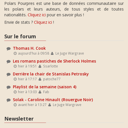
Polars Pourpres est une base de données communautaire sur
les polars et leurs auteurs, de tous styles et de toutes
nationalités.
Cliquez ici
pour en savoir plus !
Envie de stats ?
Cliquez ici
!
Sur le forum
Thomas H. Cook
aujourd'hui à 09:58
Le Juge Wargrave
Les romans pastiches de Sherlock Holmes
hier à 19:51
Ssarlotte
Derrière la chair de Stanislas Petrosky
hier à 17:17
patoche77
Playlist de la semaine (saison 4)
hier à 13:03
Fab
Solak - Caroline Hinault (Rouergue Noir)
avant hier à 13:27
Le Juge Wargrave
Newsletter