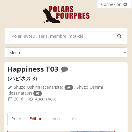
Connexion
Happiness T03
(
ハピネス 3
)
Shūzō Oshimi
(scénariste)
,
Shūzō Oshimi
(dessinateur)
2016
Aucun vote
Polar
Editions
Votes
Avis