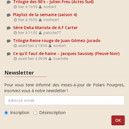
Trilogie des 90's - Julien Freu (Actes Sud)
hier à 19:59
norbert
Playlist de la semaine (saison 4)
hier à 16:53
Ironheart
Série Delia Mariola de A.F Carter
hier à 11:02
patoche77
Trilogie Reine rouge de Juan Gómez-Jurado
avant hier à 19:59
norbert
Ce qu'il faut de haine – Jacques Saussey (Fleuve Noir)
avant hier à 09:09
Ssarlotte
Newsletter
Pour vous tenir informé des mises-à-jour de Polars Pourpres,
inscrivez-vous à notre newsletter !
Inscription
Désinscription