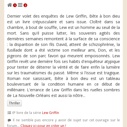
1
2
Dernier volet des enquêtes de Lew Griffin, Bête à bon dieu
est un livre crépusculaire et sans issue. Cloîtré dans sa
chambre, à bout de souffle, Lew est un homme au seuil de la
mort. Sans qu'il puisse lutter, les souvenirs agités des
dernières semaines remontent à la surface de sa conscience
: la disparition de son fils David, atteint de schizophrénie, la
fusillade dont a été victime son meilleur ami, Don, et les
pigeons de son parc favori qui meurent empoisonnés. Lew
Griffin revêt une dernière fois ses habits d'enquêteur atypique
pour tenter de déterrer la vérité et de faire enfin la lumière
sur les traumatismes du passé. Même si l'issue est tragique.
Roman noir saisissant, Bête à bon dieu est un tableau
bouleversant de la condition humaine en ce début de
millénaire. L'errance de Lew Griffin dans les ruelles sombres
de La Nouvelle-Orléans est aussi la nôtre...
Thriller
e
6
livre de la série
Lew Griffin
Il ne semble pas encore y avoir de sujet sur cet ouvrage sur le
forum...
Cliquez ici pour en créer un !