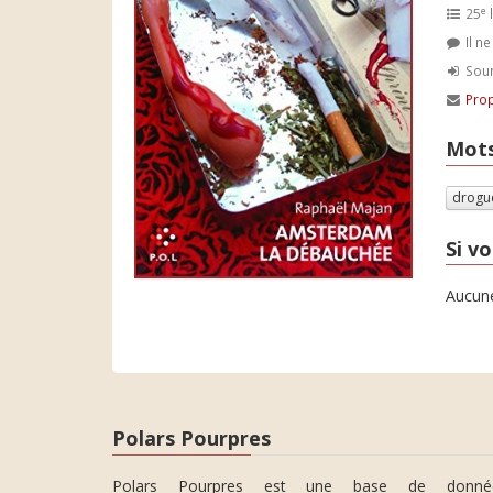
e
25
l
Il n
Soum
Prop
Mots
drogu
Si vo
Aucune
Polars Pourpres
Polars Pourpres est une base de donné