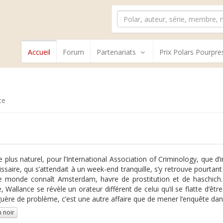
Accueil
Forum
Partenariats
Prix Polars Pourpre
te
e plus naturel, pour l’International Association of Criminology, que 
saire, qui s’attendait à un week-end tranquille, s’y retrouve pourta
e monde connaît Amsterdam, havre de prostitution et de haschich.
e, Wallance se révèle un orateur différent de celui qu’il se flatte d’êt
uère de problème, c’est une autre affaire que de mener l’enquête dan
 noir