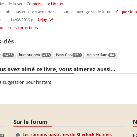
ivre de la série
Commissaire Liberty
e semble pas encore y avoir de sujet sur cet ouvrage sur le forum...
Cliquez ici 
is le 14/08/2019 par
LeJugeW
oser des corrections
-clés
e
1455
humour noir
416
Pays-Bas
150
Amsterdam
84
us avez aimé ce livre, vous aimerez aussi...
 suggestion pour l'instant.
Sur le forum
N
Les romans pastiches de Sherlock Holmes
es
P