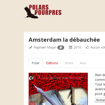
Amsterdam la débauchée
Raphaël Majan
2010
Aucun vo
Polar
Editions
Votes
Avis
Rien d
commis
Tout l
avaric
pose g
Roman