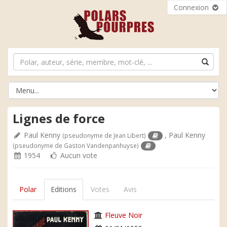
Connexion
Lignes de force
Paul Kenny
,
Paul Kenny
(pseudonyme de Jean Libert)
(pseudonyme de Gaston Vandenpanhuyse)
1954
Aucun vote
Polar
Editions
Votes
Avis
Fleuve Noir