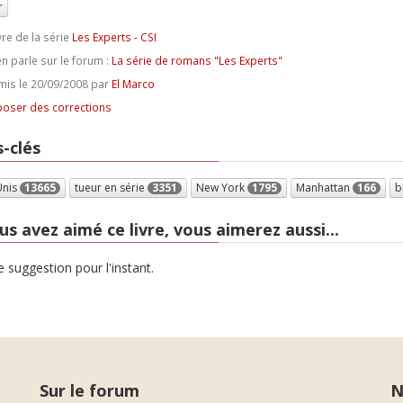
r
vre de la série
Les Experts - CSI
n parle sur le forum :
La série de romans "Les Experts"
is le 20/09/2008 par
El Marco
oser des corrections
-clés
Unis
13665
tueur en série
3351
New York
1795
Manhattan
166
b
us avez aimé ce livre, vous aimerez aussi...
 suggestion pour l'instant.
Sur le forum
N