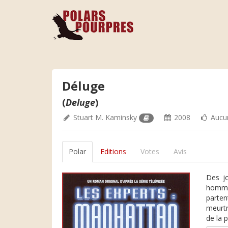
Déluge
(
Deluge
)
Stuart M. Kaminsky
2008
Aucu
Polar
Editions
Votes
Avis
Des jo
hommes
parten
meurtr
de la p