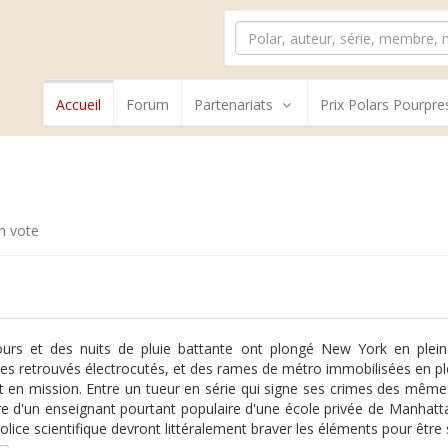
Accueil
Forum
Partenariats
Prix Polars Pourpre
n vote
urs et des nuits de pluie battante ont plongé New York en plein bl
 retrouvés électrocutés, et des rames de métro immobilisées en plei
t en mission. Entre un tueur en série qui signe ses crimes des mêmes 
e d'un enseignant pourtant populaire d'une école privée de Manhatt
olice scientifique devront littéralement braver les éléments pour être s