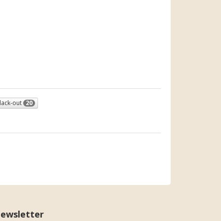
lack-out
20
ewsletter