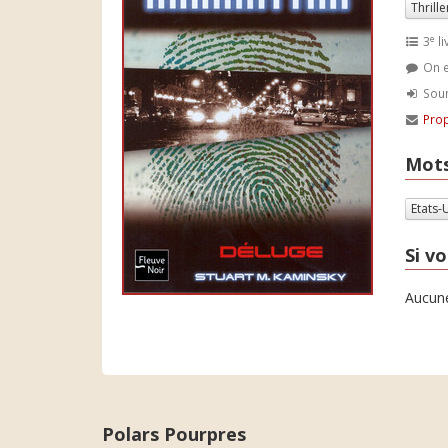
Thrille
e
3
li
On e
Soum
Prop
Mots
Etats-
Si vo
Aucune
Polars Pourpres