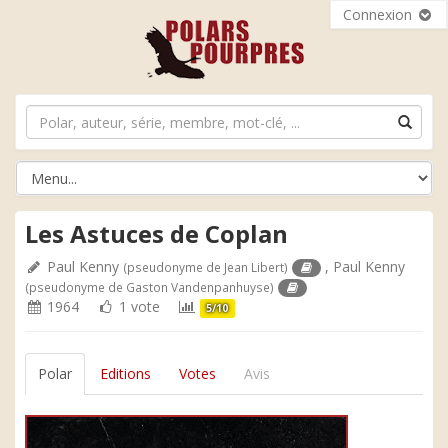
Connexion
Les Astuces de Coplan
Paul Kenny
,
Paul Kenny
(pseudonyme de Jean Libert)
(pseudonyme de Gaston Vandenpanhuyse)
1964
1 vote
5/10
Polar
Editions
Votes
Avis