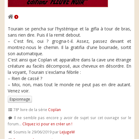
1
Tourain se pencha sur l'hystérique et la gifla à tour de bras,
sans rien dire. Puis il la remit debout.
– C'est fini, oui ? grogna-t-il. Assez, passez devant et
montrez-nous le chemin. Il la gratifia d'une bourrade, sortit
son automatique.
C'est ainsi que Coplan vit apparaître dans la cave une étrange
créature au faciès décomposé, aux cheveux en désordre. En
la voyant, Tourain s'exclama fébrile :
– Rien de cassé ?
– Moi, non, mais tout le monde ne peut pas en dire autant.
Venez voir.
Espionnage
e
78
livre de la série
Coplan
Il ne semble pas encore y avoir de sujet sur cet ouvrage sur le
forum...
Cliquez ici pour en créer un !
Soumis le 29/06/2019 par
LeJugeW