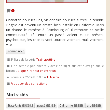
1
Charlatan pour les uns, visionnaire pour les autres, le terrible
Begbie est devenu un artiste bien installé en Californie. Mais
un drame le ramène à Édimbourg où il retrouve sa vieille
communauté. Là, entre un passé violent et un présent
psychotique, les choses vont tourner vraiment mal, vraiment
vite…
Roman noir
e
3
livre de la série
Trainspotting
Il ne semble pas encore y avoir de sujet sur cet ouvrage sur le
forum...
Cliquez ici pour en créer un !
Soumis le 26/06/2019 par
El Marco
Proposer des corrections
Mots-clés
Etats-Unis
13665
passé
4438
Californie
1311
art
1241