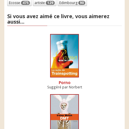
Ecosse
475
artiste
129
Edimbourg
90
Si vous avez aimé ce livre, vous aimerez
aussi...
Porno
Suggéré par Norbert