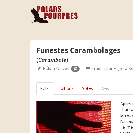
Funestes Carambolages
(
Carambole
)
Håkan Nesser
Traduit par
Agneta Sé
Polar
Editions
Votes
Avis
Après 
chanta
la ret
l’occas
Le meu