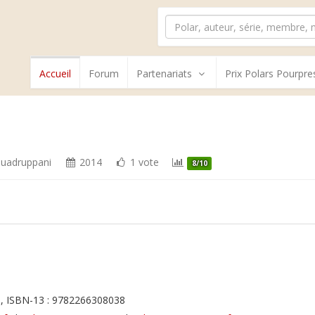
Accueil
Forum
Partenariats
Prix Polars Pourpre
Quadruppani
2014
1 vote
8/10
, ISBN-13 : 9782266308038