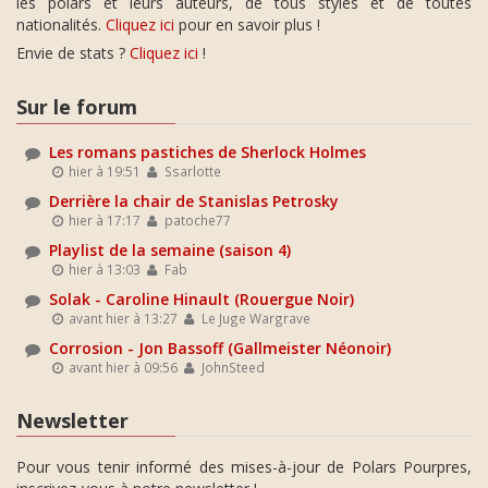
les polars et leurs auteurs, de tous styles et de toutes
nationalités.
Cliquez ici
pour en savoir plus !
Envie de stats ?
Cliquez ici
!
Sur le forum
Les romans pastiches de Sherlock Holmes
hier à 19:51
Ssarlotte
Derrière la chair de Stanislas Petrosky
hier à 17:17
patoche77
Playlist de la semaine (saison 4)
hier à 13:03
Fab
Solak - Caroline Hinault (Rouergue Noir)
avant hier à 13:27
Le Juge Wargrave
Corrosion - Jon Bassoff (Gallmeister Néonoir)
avant hier à 09:56
JohnSteed
Newsletter
Pour vous tenir informé des mises-à-jour de Polars Pourpres,