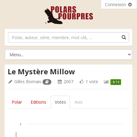
Connexion
Le Mystère Millow
Gilles Bornais
2007
1 vote
8/10
Polar
Editions
Votes
Avis
2