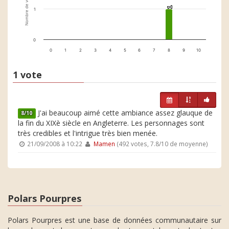
Nombre de votes
1
1
1
0
0
1
2
3
4
5
6
7
8
9
10
1 vote
J'ai beaucoup aimé cette ambiance assez glauque de
8/10
la fin du XIXè siècle en Angleterre. Les personnages sont
très credibles et l'intrigue très bien menée.
21/09/2008 à 10:22
Mamen
(492 votes, 7.8/10 de moyenne)
Polars Pourpres
Polars Pourpres est une base de données communautaire sur