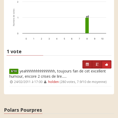
2
Nombre de votes
1
1
1
0
0
1
2
3
4
5
6
7
8
9
10
1 vote
yeahhhhhhhhhhhhhh, toujours fan de cet excellent
8/10
humour, encore 2 crises de lire......
24/02/2011 à 17:00
holden
(280 votes, 7.9/10 de moyenne)
Polars Pourpres