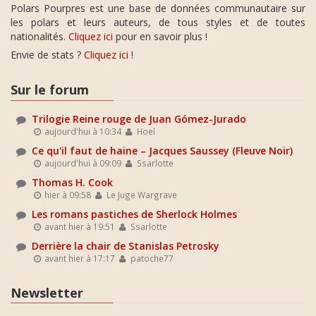
Polars Pourpres est une base de données communautaire sur
les polars et leurs auteurs, de tous styles et de toutes
nationalités.
Cliquez ici
pour en savoir plus !
Envie de stats ?
Cliquez ici
!
Sur le forum
Trilogie Reine rouge de Juan Gómez-Jurado
aujourd'hui à 10:34
Hoel
Ce qu'il faut de haine – Jacques Saussey (Fleuve Noir)
aujourd'hui à 09:09
Ssarlotte
Thomas H. Cook
hier à 09:58
Le Juge Wargrave
Les romans pastiches de Sherlock Holmes
avant hier à 19:51
Ssarlotte
Derrière la chair de Stanislas Petrosky
avant hier à 17:17
patoche77
Newsletter