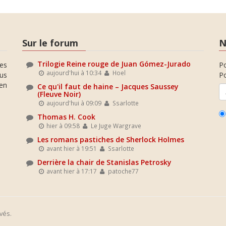
Sur le forum
N
Trilogie Reine rouge de Juan Gómez-Jurado
es
P
aujourd'hui à 10:34
Hoel
ous
Po
en
Ce qu'il faut de haine – Jacques Saussey
(Fleuve Noir)
aujourd'hui à 09:09
Ssarlotte
Thomas H. Cook
hier à 09:58
Le Juge Wargrave
Les romans pastiches de Sherlock Holmes
avant hier à 19:51
Ssarlotte
Derrière la chair de Stanislas Petrosky
avant hier à 17:17
patoche77
vés.