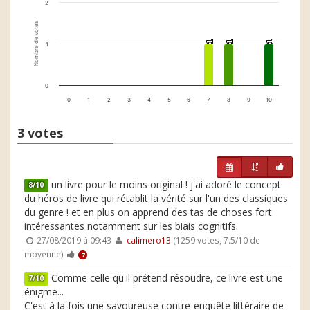
2
Nombre de votes
1
1
1
1
1
1
1
0
0
1
2
3
4
5
6
7
8
9
10
3 votes
un livre pour le moins original ! j'ai adoré le concept
8/10
du héros de livre qui rétablit la vérité sur l'un des classiques
du genre ! et en plus on apprend des tas de choses fort
intéressantes notamment sur les biais cognitifs.
27/08/2019 à 09:43
calimero13
(1259 votes, 7.5/10 de
moyenne)
7
Comme celle qu'il prétend résoudre, ce livre est une
7/10
énigme...
C'est à la fois une savoureuse contre-enquête littéraire de