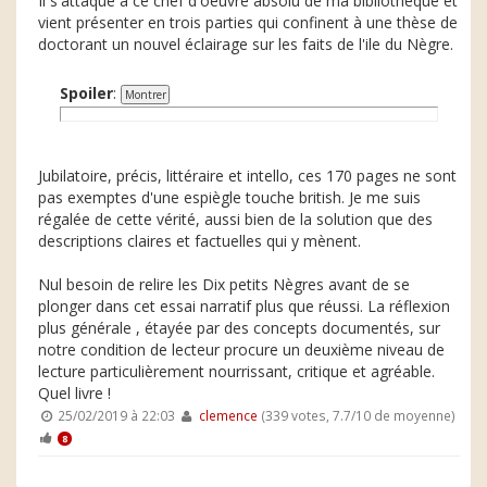
Il s'attaque à ce chef d'oeuvre absolu de ma bibliothèque et
vient présenter en trois parties qui confinent à une thèse de
doctorant un nouvel éclairage sur les faits de l'ile du Nègre.
Spoiler
:
Jubilatoire, précis, littéraire et intello, ces 170 pages ne sont
pas exemptes d'une espiègle touche british. Je me suis
régalée de cette vérité, aussi bien de la solution que des
descriptions claires et factuelles qui y mènent.
Nul besoin de relire les Dix petits Nègres avant de se
plonger dans cet essai narratif plus que réussi. La réflexion
plus générale , étayée par des concepts documentés, sur
notre condition de lecteur procure un deuxième niveau de
lecture particulièrement nourrissant, critique et agréable.
Quel livre !
25/02/2019 à 22:03
clemence
(339 votes, 7.7/10 de moyenne)
8