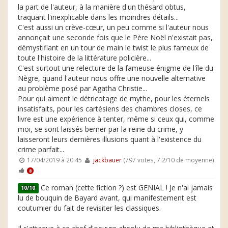
la part de l'auteur, à la manière d'un thésard obtus,
traquant l'inexplicable dans les moindres détails...
C'est aussi un crève-cœur, un peu comme si l'auteur nous
annonçait une seconde fois que le Père Noël n'existait pas,
démystifiant en un tour de main le twist le plus fameux de
toute l'histoire de la littérature policière...
C'est surtout une relecture de la fameuse énigme de l'île du
Nègre, quand l'auteur nous offre une nouvelle alternative
au problème posé par Agatha Christie...
Pour qui aiment le détricotage de mythe, pour les éternels
insatisfaits, pour les cartésiens des chambres closes, ce
livre est une expérience à tenter, même si ceux qui, comme
moi, se sont laissés berner par la reine du crime, y
laisseront leurs dernières illusions quant à l'existence du
crime parfait...
17/04/2019 à 20:45
jackbauer
(797 votes, 7.2/10 de moyenne)
8
Ce roman (cette fiction ?) est GENIAL ! Je n'ai jamais
10/10
lu de bouquin de Bayard avant, qui manifestement est
coutumier du fait de revisiter les classiques.