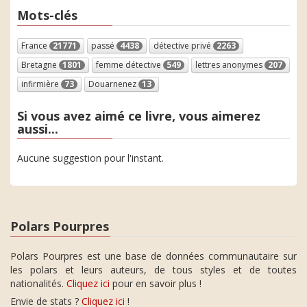
Mots-clés
France
21771
passé
4438
détective privé
2263
Bretagne
1801
femme détective
549
lettres anonymes
207
infirmière
73
Douarnenez
13
Si vous avez aimé ce livre, vous aimerez
aussi...
Aucune suggestion pour l'instant.
Polars Pourpres
Polars Pourpres est une base de données communautaire sur
les polars et leurs auteurs, de tous styles et de toutes
nationalités.
Cliquez ici
pour en savoir plus !
Envie de stats ?
Cliquez ici
!