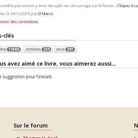
e semble pas encore y avoir de sujet sur cet ouvrage sur le forum...
Cliquez ici 
is le 29/12/2018 par
El Marco
oser des corrections
-clés
Unis
13665
zombies
324
virus
291
us avez aimé ce livre, vous aimerez aussi...
 suggestion pour l'instant.
Sur le forum
N