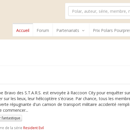
Accueil
Forum
Partenariats
Prix Polars Pourpre
pe Bravo des S.T.A.R.S. est envoyée à Raccoon City pour enquêter su
er sur les lieux, leur hélicoptère s'écrase. Par chance, tous les membres
erte répugnante d'un camion de transport militaire accidenté rempli
ue commencer...
r fantastique
vre de la série
Resident Evil