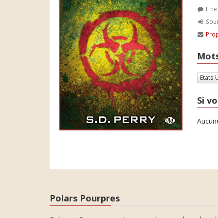
Il n
Soum
Prop
Mots
Etats-
Si vo
Aucune
Polars Pourpres