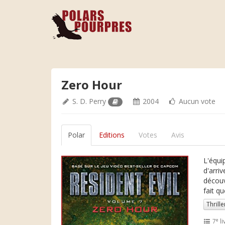
Zero Hour
S. D. Perry
2004
Aucun vote
Polar
Editions
Votes
Avis
L'équi
d'arriv
découv
fait q
Thrille
e
7
li