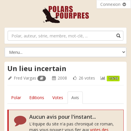
Connexion
Un lieu incertain
Fred Vargas
2008
26 votes
7.5/10
Polar
Editions
Votes
Avis
Aucun avis pour l'instant...
L'équipe du site n'a pas chroniqué ce roman,
mais vous pouvez vous fier aux
votes des