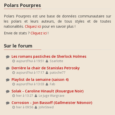
Polars Pourpres
Polars Pourpres est une base de données communautaire sur
les polars et leurs auteurs, de tous styles et de toutes
nationalités.
Cliquez ici
pour en savoir plus !
Envie de stats ?
Cliquez ici
!
Sur le forum
Les romans pastiches de Sherlock Holmes
aujourd'hui à 19:51
Ssarlotte
Derrière la chair de Stanislas Petrosky
aujourd'hui à 17:17
patoche77
Playlist de la semaine (saison 4)
aujourd'hui à 13:03
Fab
Solak - Caroline Hinault (Rouergue Noir)
hier à 13:27
Le Juge Wargrave
Corrosion - Jon Bassoff (Gallmeister Néonoir)
hier à 09:56
JohnSteed