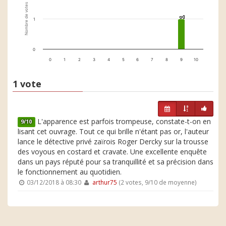
Nombre de votes
1
1
1
0
0
1
2
3
4
5
6
7
8
9
10
1 vote
L'apparence est parfois trompeuse, constate-t-on en
9/10
lisant cet ouvrage. Tout ce qui brille n'étant pas or, l'auteur
lance le détective privé zaïrois Roger Dercky sur la trousse
des voyous en costard et cravate. Une excellente enquête
dans un pays réputé pour sa tranquillité et sa précision dans
le fonctionnement au quotidien.
03/12/2018 à 08:30
arthur75
(2 votes, 9/10 de moyenne)