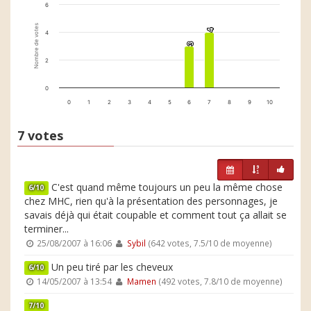
6
Nombre de votes
4
4
4
3
3
2
0
0
1
2
3
4
5
6
7
8
9
10
7 votes
C'est quand même toujours un peu la même chose
6/10
chez MHC, rien qu'à la présentation des personnages, je
savais déjà qui était coupable et comment tout ça allait se
terminer...
25/08/2007 à 16:06
Sybil
(642 votes, 7.5/10 de moyenne)
Un peu tiré par les cheveux
6/10
14/05/2007 à 13:54
Mamen
(492 votes, 7.8/10 de moyenne)
7/10