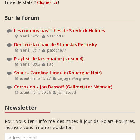
Envie de stats ?
Cliquez ici
!
Sur le forum
Les romans pastiches de Sherlock Holmes
hier à 19:51
Ssarlotte
Derrière la chair de Stanislas Petrosky
hier à 17:17
patoche77
Playlist de la semaine (saison 4)
hier à 13:03
Fab
Solak - Caroline Hinault (Rouergue Noir)
avant hier à 13:27
Le Juge Wargrave
Corrosion - Jon Bassoff (Gallmeister Néonoir)
avant hier à 09:56
JohnSteed
Newsletter
Pour vous tenir informé des mises-à-jour de Polars Pourpres,
inscrivez-vous à notre newsletter !