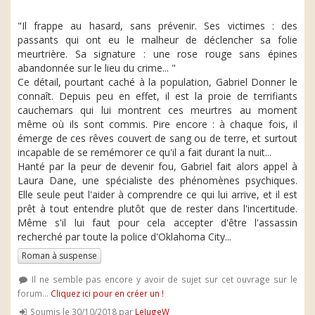
"Il frappe au hasard, sans prévenir. Ses victimes : des
passants qui ont eu le malheur de déclencher sa folie
meurtrière. Sa signature : une rose rouge sans épines
abandonnée sur le lieu du crime... "
Ce détail, pourtant caché à la population, Gabriel Donner le
connaît. Depuis peu en effet, il est la proie de terrifiants
cauchemars qui lui montrent ces meurtres au moment
même où ils sont commis. Pire encore : à chaque fois, il
émerge de ces rêves couvert de sang ou de terre, et surtout
incapable de se remémorer ce qu'il a fait durant la nuit...
Hanté par la peur de devenir fou, Gabriel fait alors appel à
Laura Dane, une spécialiste des phénomènes psychiques.
Elle seule peut l'aider à comprendre ce qui lui arrive, et il est
prêt à tout entendre plutôt que de rester dans l'incertitude.
Même s'il lui faut pour cela accepter d'être l'assassin
recherché par toute la police d'Oklahoma City...
Roman à suspense
Il ne semble pas encore y avoir de sujet sur cet ouvrage sur le
forum...
Cliquez ici pour en créer un !
Soumis le 30/10/2018 par
LeJugeW