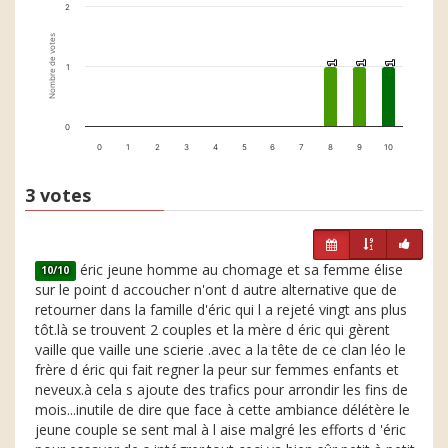
2
Nombre de votes
1
1
1
1
1
1
1
0
0
1
2
3
4
5
6
7
8
9
10
3 votes
éric jeune homme au chomage et sa femme élise
10/10
sur le point d accoucher n'ont d autre alternative que de
retourner dans la famille d'éric qui l a rejeté vingt ans plus
tôt.là se trouvent 2 couples et la mère d éric qui gèrent
vaille que vaille une scierie .avec a la tête de ce clan léo le
frère d éric qui fait regner la peur sur femmes enfants et
neveux.à cela s ajoute des trafics pour arrondir les fins de
mois...inutile de dire que face à cette ambiance délétère le
jeune couple se sent mal à l aise malgré les efforts d 'éric