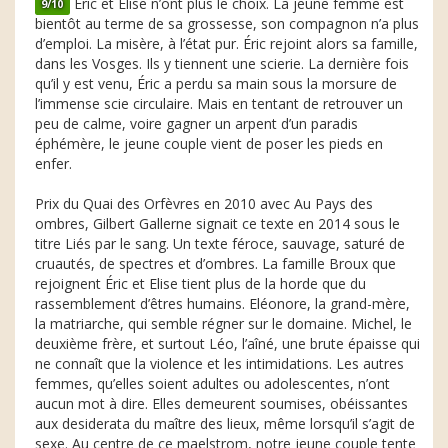
Éric et Elise n’ont plus le choix. La jeune femme est
9/10
bientôt au terme de sa grossesse, son compagnon n’a plus
d’emploi. La misère, à l’état pur. Éric rejoint alors sa famille,
dans les Vosges. Ils y tiennent une scierie. La dernière fois
qu’il y est venu, Éric a perdu sa main sous la morsure de
l’immense scie circulaire. Mais en tentant de retrouver un
peu de calme, voire gagner un arpent d’un paradis
éphémère, le jeune couple vient de poser les pieds en
enfer.
Prix du Quai des Orfèvres en 2010 avec Au Pays des
ombres, Gilbert Gallerne signait ce texte en 2014 sous le
titre Liés par le sang. Un texte féroce, sauvage, saturé de
cruautés, de spectres et d’ombres. La famille Broux que
rejoignent Éric et Elise tient plus de la horde que du
rassemblement d’êtres humains. Eléonore, la grand-mère,
la matriarche, qui semble régner sur le domaine. Michel, le
deuxième frère, et surtout Léo, l’aîné, une brute épaisse qui
ne connaît que la violence et les intimidations. Les autres
femmes, qu’elles soient adultes ou adolescentes, n’ont
aucun mot à dire. Elles demeurent soumises, obéissantes
aux desiderata du maître des lieux, même lorsqu’il s’agit de
sexe. Au centre de ce maelstrom, notre jeune couple tente