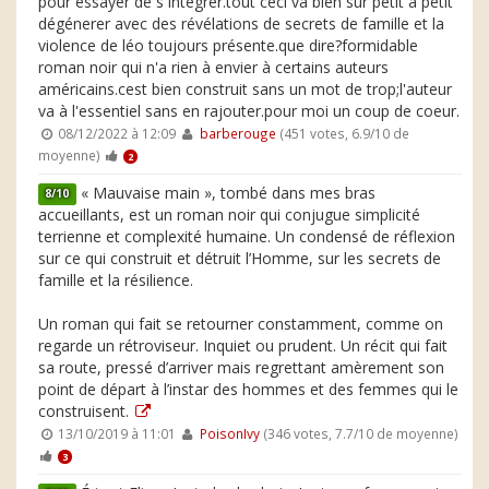
pour essayer de s intégrer.tout ceci va bien sûr petit à petit
dégénerer avec des révélations de secrets de famille et la
violence de léo toujours présente.que dire?formidable
roman noir qui n'a rien à envier à certains auteurs
américains.cest bien construit sans un mot de trop;l'auteur
va à l'essentiel sans en rajouter.pour moi un coup de coeur.
08/12/2022 à 12:09
barberouge
(451 votes, 6.9/10 de
moyenne)
2
« Mauvaise main », tombé dans mes bras
8/10
accueillants, est un roman noir qui conjugue simplicité
terrienne et complexité humaine. Un condensé de réflexion
sur ce qui construit et détruit l’Homme, sur les secrets de
famille et la résilience.
Un roman qui fait se retourner constamment, comme on
regarde un rétroviseur. Inquiet ou prudent. Un récit qui fait
sa route, pressé d’arriver mais regrettant amèrement son
point de départ à l’instar des hommes et des femmes qui le
construisent.
13/10/2019 à 11:01
PoisonIvy
(346 votes, 7.7/10 de moyenne)
3