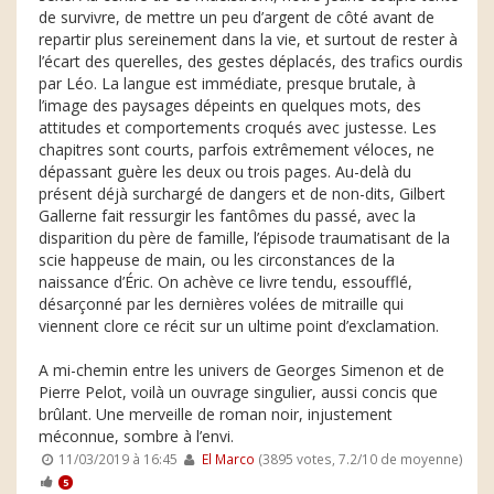
de survivre, de mettre un peu d’argent de côté avant de
repartir plus sereinement dans la vie, et surtout de rester à
l’écart des querelles, des gestes déplacés, des trafics ourdis
par Léo. La langue est immédiate, presque brutale, à
l’image des paysages dépeints en quelques mots, des
attitudes et comportements croqués avec justesse. Les
chapitres sont courts, parfois extrêmement véloces, ne
dépassant guère les deux ou trois pages. Au-delà du
présent déjà surchargé de dangers et de non-dits, Gilbert
Gallerne fait ressurgir les fantômes du passé, avec la
disparition du père de famille, l’épisode traumatisant de la
scie happeuse de main, ou les circonstances de la
naissance d’Éric. On achève ce livre tendu, essoufflé,
désarçonné par les dernières volées de mitraille qui
viennent clore ce récit sur un ultime point d’exclamation.
A mi-chemin entre les univers de Georges Simenon et de
Pierre Pelot, voilà un ouvrage singulier, aussi concis que
brûlant. Une merveille de roman noir, injustement
méconnue, sombre à l’envi.
11/03/2019 à 16:45
El Marco
(3895 votes, 7.2/10 de moyenne)
5