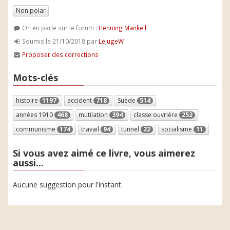
Non polar
On en parle sur le forum :
Henning Mankell
Soumis le 21/10/2018 par
LeJugeW
Proposer des corrections
Mots-clés
histoire
1197
accident
718
Suède
514
années 1910
468
mutilation
394
classe ouvrière
252
communisme
174
travail
94
tunnel
22
socialisme
11
Si vous avez aimé ce livre, vous aimerez
aussi...
Aucune suggestion pour l'instant.