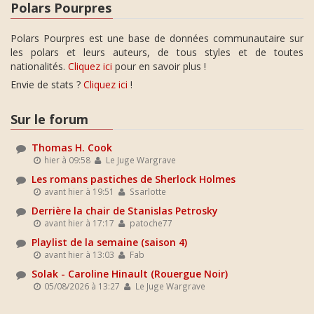
Polars Pourpres
Polars Pourpres est une base de données communautaire sur
les polars et leurs auteurs, de tous styles et de toutes
nationalités.
Cliquez ici
pour en savoir plus !
Envie de stats ?
Cliquez ici
!
Sur le forum
Thomas H. Cook
hier à 09:58
Le Juge Wargrave
Les romans pastiches de Sherlock Holmes
avant hier à 19:51
Ssarlotte
Derrière la chair de Stanislas Petrosky
avant hier à 17:17
patoche77
Playlist de la semaine (saison 4)
avant hier à 13:03
Fab
Solak - Caroline Hinault (Rouergue Noir)
05/08/2026 à 13:27
Le Juge Wargrave