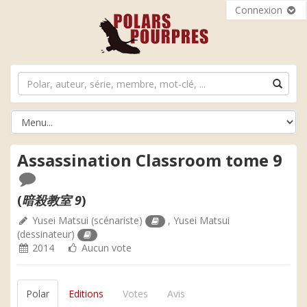
Connexion
Assassination Classroom tome 9
(
暗殺教室 9
)
Yusei Matsui
(scénariste)
,
Yusei Matsui
(dessinateur)
2014
Aucun vote
Polar
Editions
Votes
Avis