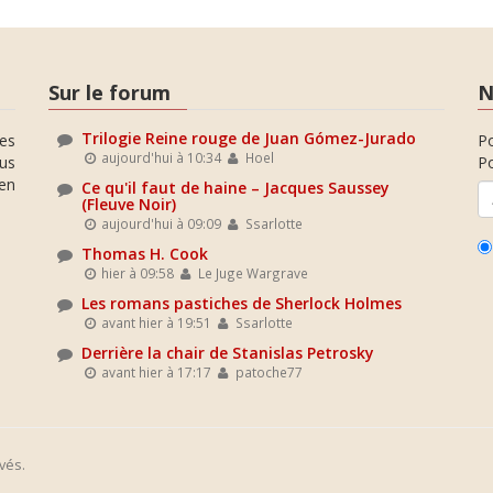
Sur le forum
N
Trilogie Reine rouge de Juan Gómez-Jurado
es
P
aujourd'hui à 10:34
Hoel
ous
Po
en
Ce qu'il faut de haine – Jacques Saussey
(Fleuve Noir)
aujourd'hui à 09:09
Ssarlotte
Thomas H. Cook
hier à 09:58
Le Juge Wargrave
Les romans pastiches de Sherlock Holmes
avant hier à 19:51
Ssarlotte
Derrière la chair de Stanislas Petrosky
avant hier à 17:17
patoche77
vés.