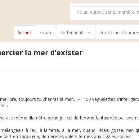
Accueil
Forum
Partenariats
Prix Polars Pourpre
ercier la mer d’exister
e libre, toujours tu chériras la mer… » : 150 vaguelettes d’intelligen
ète…
une a le même diamètre qu’un joli cul de femme fantasmée par une nuit
mélangeais à l’air, à la terre, à la mer, quand j’étais gosse, rien 
e part en Sardaigne, derrière les volets fermés aux cigales soules…