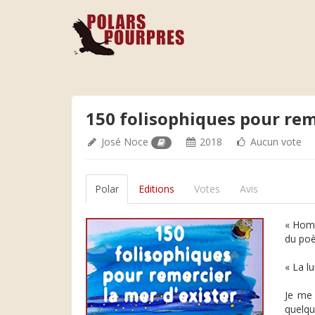
150 folisophiques pour rem
José Noce
2018
Aucun vote
Polar
Editions
Votes
Avis
« Homm
du po
« La l
Je me 
quelqu