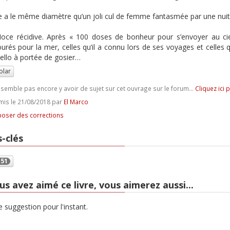
e a le même diamètre qu’un joli cul de femme fantasmée par une nuit d
oce récidive. Après « 100 doses de bonheur pour s’envoyer au ciel
rés pour la mer, celles qu’il a connu lors de ses voyages et celles qu
ello à portée de gosier…
olar
e semble pas encore y avoir de sujet sur cet ouvrage sur le forum...
Cliquez ici 
is le 21/08/2018 par
El Marco
oser des corrections
-clés
151
us avez aimé ce livre, vous aimerez aussi...
 suggestion pour l'instant.