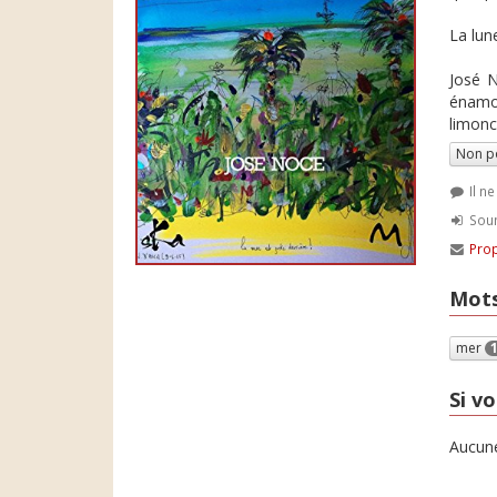
La lun
José N
énamou
limonc
Non p
Il n
Soum
Prop
Mots
mer
Si vo
Aucune