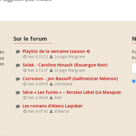
Sur le forum
N
Playlist de la semaine (saison 4)
es
P
hier à 22:12
Le Juge Wargrave
ous
Po
en
Solak - Caroline Hinault (Rouergue Noir)
hier à 13:27
Le Juge Wargrave
Corrosion - Jon Bassoff (Gallmeister Néonoir)
hier à 09:56
JohnSteed
Série « Les furies » – Nicolas Lebel (Le Masque)
hier à 09:04
Emil
Les romans d'Alexis Laipsker
hier à 07:42
El Marco