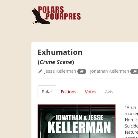
Exhumation
(
Crime Scene
)
Jesse Kellerman
,
Jonathan Kellerman
Polar
Editions
Votes
Avis
"À un 
manièr
Homici
Suicide
Naturel