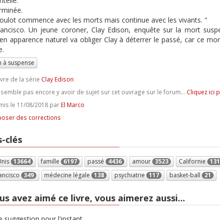
telle.
rminée.
ulot commence avec les morts mais continue avec les vivants. "
ancisco. Un jeune coroner, Clay Edison, enquête sur la mort susp
en apparence naturel va obliger Clay à déterrer le passé, car ce mort
e.
 à suspense
ivre de la série
Clay Edison
e semble pas encore y avoir de sujet sur cet ouvrage sur le forum...
Cliquez ici 
is le 11/08/2018 par
El Marco
oser des corrections
-clés
Unis
13664
famille
6197
passé
4436
amour
3523
Californie
131
ancisco
349
médecine légale
138
psychiatrie
117
basket-ball
21
us avez aimé ce livre, vous aimerez aussi...
 suggestion pour l'instant.