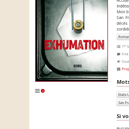
Acciden
Indéte
Mon bo
San Fr
décès 
sordid
Roman
er
1
l
Il n
Soum
Prop
Mots
2
Etats-
San Fr
Si vo
Aucune