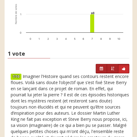
Nombre de votes
1
1
1
0
0
1
2
3
4
5
6
7
8
9
10
1 vote
Imaginer l’Histoire quand ses contours restent encore
7/10
floues. Voilà sans doute l’objectif que s’est fixé Steve Berry
en se lançant dans ce projet de roman. En effet, qui
pourrait lui jeter la pierre ? Il est de ces épisodes historiques
dont les mystères restent (et resteront sans doute)
toujours non élucidés et qui ne peuvent qu’être sources
d’inspiration pour des auteurs. Le dossier Martin Luther
King ne fait pas exception et Steve Berry nous propose, ici,
sa vision (imaginaire) de ce qui a bien pu se passer. Malgré
quelques petites choses qui m'ont déçu, l'ensemble reste