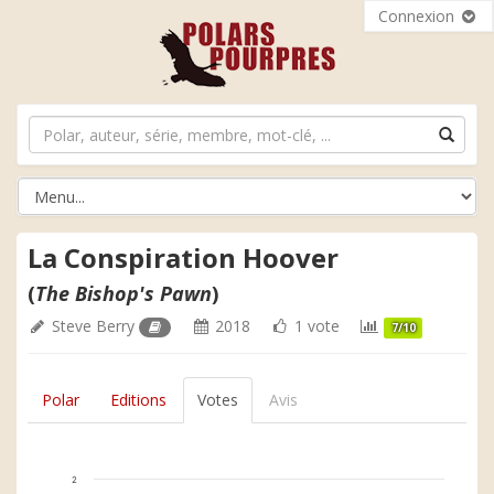
Connexion
La Conspiration Hoover
(
The Bishop's Pawn
)
Steve Berry
2018
1 vote
7/10
Polar
Editions
Votes
Avis
2