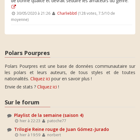
de bonne qualité et devrait séduire les amateurs du genre.
30/05/2020 à 21:26
Charliebbtl
(128 votes, 7.5/10 de
moyenne)
Polars Pourpres
Polars Pourpres est une base de données communautaire sur
les polars et leurs auteurs, de tous styles et de toutes
nationalités.
Cliquez ici
pour en savoir plus !
Envie de stats ?
Cliquez ici
!
Sur le forum
Playlist de la semaine (saison 4)
hier à 22:23
patoche77
Trilogie Reine rouge de Juan Gómez-Jurado
hier à 19:59
norbert