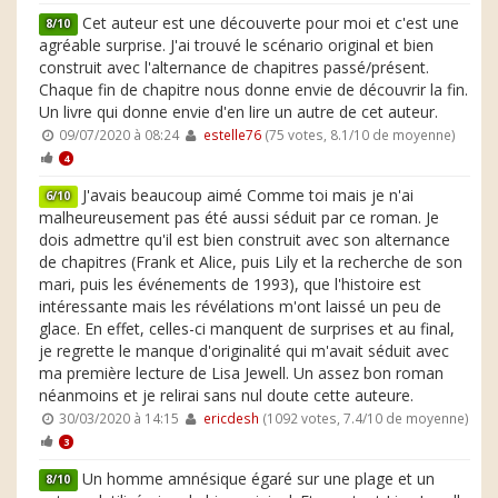
Cet auteur est une découverte pour moi et c'est une
8/10
agréable surprise. J'ai trouvé le scénario original et bien
construit avec l'alternance de chapitres passé/présent.
Chaque fin de chapitre nous donne envie de découvrir la fin.
Un livre qui donne envie d'en lire un autre de cet auteur.
09/07/2020 à 08:24
estelle76
(75 votes, 8.1/10 de moyenne)
4
J'avais beaucoup aimé Comme toi mais je n'ai
6/10
malheureusement pas été aussi séduit par ce roman. Je
dois admettre qu'il est bien construit avec son alternance
de chapitres (Frank et Alice, puis Lily et la recherche de son
mari, puis les événements de 1993), que l'histoire est
intéressante mais les révélations m'ont laissé un peu de
glace. En effet, celles-ci manquent de surprises et au final,
je regrette le manque d'originalité qui m'avait séduit avec
ma première lecture de Lisa Jewell. Un assez bon roman
néanmoins et je relirai sans nul doute cette auteure.
30/03/2020 à 14:15
ericdesh
(1092 votes, 7.4/10 de moyenne)
3
Un homme amnésique égaré sur une plage et un
8/10