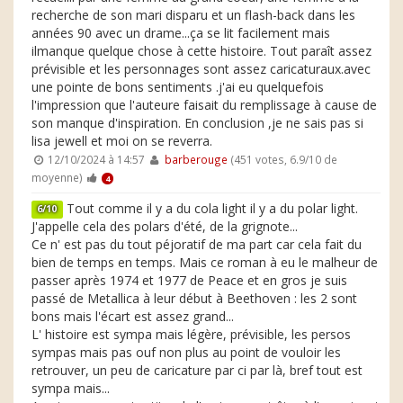
recherche de son mari disparu et un flash-back dans les
années 90 avec un drame...ça se lit facilement mais
ilmanque quelque chose à cette histoire. Tout paraît assez
prévisible et les personnages sont assez caricaturaux.avec
une pointe de bons sentiments .j'ai eu quelquefois
l'impression que l'auteure faisait du remplissage à cause de
son manque d'inspiration. En conclusion ,je ne sais pas si
lisa jewell et moi on se reverra.
12/10/2024 à 14:57
barberouge
(451 votes, 6.9/10 de
moyenne)
4
Tout comme il y a du cola light il y a du polar light.
6/10
J'appelle cela des polars d'été, de la grignote...
Ce n' est pas du tout péjoratif de ma part car cela fait du
bien de temps en temps. Mais ce roman à eu le malheur de
passer après 1974 et 1977 de Peace et en gros je suis
passé de Metallica à leur début à Beethoven : les 2 sont
bons mais l'écart est assez grand...
L' histoire est sympa mais légère, prévisible, les persos
sympas mais pas ouf non plus au point de vouloir les
retrouver, un peu de caricature par ci par là, bref tout est
sympa mais...