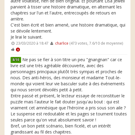
autre volatilisé, rien de bien original. Et pourtant Lisa Jewell
parvient à tisser une histoire dramatique, en alternant les
chapitres sur l'un et l'autre, entrecoupés de retours en
arrière.
C'est bien écrit et bien amené, une histoire dramatique, qui
se dévoile lentement.
Je lirai le suivant.
23/03/2020 à 18:47
charlice
(473 votes, 7.6/10 de moyenne)
5
Ne pas se fier à son titre un peu "gnangnan" car ce
8/10
livre est une très agréable découverte, avec des
personnages principaux plutôt très sympas et proches de
nous. Des anti-héros, des monsieur et madame Tout-le-
monde qui voient leur vie basculer suite à des événements
qui nous seront dévoilés petit à petit.
Entre passé et présent, le lecteur essaye de reconstituer le
puzzle mais l'auteur le fait douter jusqu'au bout : qui est
vraiment cet amnésique que l'héroïne a pris sous son aile ?
Le suspense est redoutable et les pages se tournent toutes
seules parce qu'on veut absolument savoir !
Bref, un bon petit scénario, bien ficelé, et un intérêt
grandissant au fil des chapitres.