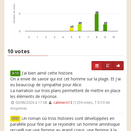
Nombre de votes
5
5
5
2
2
2
2
1
1
0
0
1
2
3
4
5
6
7
8
9
10
10 votes
J'ai bien aimé cette histoire.
8/10
On a envie de savoir qui est cet homme sur la plage. Et j'ai
eu beaucoup de sympathie pour Alice.
La narration sur trois plans permettent de mettre en place
les éléments de réponse.
03/06/2026 à 17:08
calimero13
(1259 votes, 7.5/10 de
moyenne)
Un roman où trois histoires sont développées en
5/10
parallèle pour finir par se rejoindre :un homme amnésique
recueilli par une femme au grand coeur, une femme à la