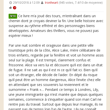
29/10/2018 à 12:09
Ironheart
(945 votes, 7.4/10 de moyenne)
7
Ce livre m’a joué des tours, m’entraînant dans un
9/10
chemin dont je croyais deviner la fin. Une belle histoire avec
suspense au rythme effréné et des personnages biens
développées. Amateurs des thrillers, vous ne pouvez pas
espérer mieux !
Par une nuit sombre et orageuse dans une petite ville
touristique près de la côte, Alice Lake, mère célibataire de
trois enfants, regarde par la fenêtre et voit un homme assis
seul sur la plage. Il est trempé, clairement confus et
frissonne. Alice va vers lui et découvre qu’il est dans un état
de fugue. Il ne sait as qui il est ni ce qu’il fait ici. Bien qu’il
soit un étranger, elle décide de l’aider. En dépit du risque
qu’il peut être un homme dangereux, Alice l’invite chez elle
en attendant que ses souvenirs lui reviennent et le
surnomme « Frank »… Pendant ce temps à Londres, Lily,
une jeune immigrante qui n’est mariée que depuis quelques
semaines, commence à s’inquiéter quand son mari Carl ne
rentre pas du travail. Surtout que depuis leur mariage, ils ne
passent pas de temps loin l’un de l’autre. Lily ne connaît