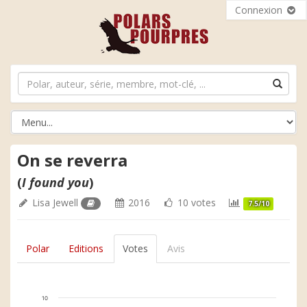
Connexion
On se reverra
(
I found you
)
Lisa Jewell
2016
10 votes
7.5/10
Polar
Editions
Votes
Avis
10