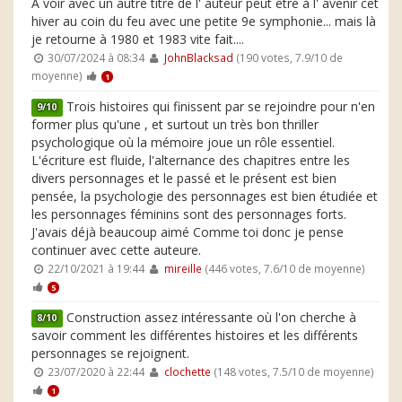
A voir avec un autre titre de l' auteur peut être à l' avenir cet
hiver au coin du feu avec une petite 9e symphonie... mais là
je retourne à 1980 et 1983 vite fait....
30/07/2024 à 08:34
JohnBlacksad
(190 votes, 7.9/10 de
moyenne)
1
Trois histoires qui finissent par se rejoindre pour n'en
9/10
former plus qu'une , et surtout un très bon thriller
psychologique où la mémoire joue un rôle essentiel.
L'écriture est fluide, l'alternance des chapitres entre les
divers personnages et le passé et le présent est bien
pensée, la psychologie des personnages est bien étudiée et
les personnages féminins sont des personnages forts.
J'avais déjà beaucoup aimé Comme toi donc je pense
continuer avec cette auteure.
22/10/2021 à 19:44
mireille
(446 votes, 7.6/10 de moyenne)
5
Construction assez intéressante où l'on cherche à
8/10
savoir comment les différentes histoires et les différents
personnages se rejoignent.
23/07/2020 à 22:44
clochette
(148 votes, 7.5/10 de moyenne)
1