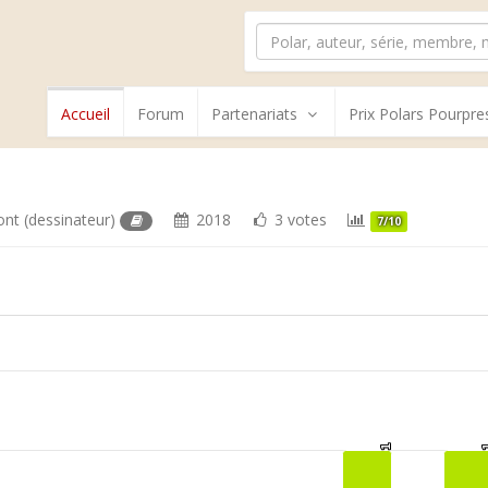
Accueil
Forum
Partenariats
Prix Polars Pourpre
ont
(dessinateur)
2018
3 votes
7/10
1
1