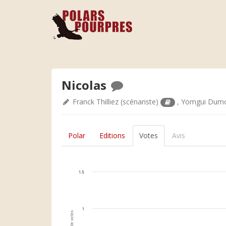
Nicolas
Franck Thilliez
(scénariste)
,
Yomgui Dum
Polar
Editions
Votes
Avis
1.5
1