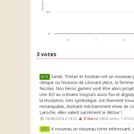
Nombre de votes
0.5
0
0
1
2
3 votes
Sarah, Tristan et Esteban ont un nouveau p
8/10
clinique ou l’évasion de Léonard (Alice, la femm
Nicolas. Nos héros gamins vont être alors projeté
Une BD au scénario toujours aussi fou et atypiqu
la résolution, très symbolique, est finement trou
remarquable, donnant méchamment envie de connaî
Laroche, elles valent sacrément le détour !
18/06/2024 à 18:32
El Marco
(3892 votes, 7.2/10
A nouveau un nouveau tome intéressant, cer
7/10