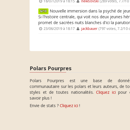
18/07/2019 à 18:15
newsovski
(289 votes, 7.7/1
Nouvelle immersion dans la psyché de jeun
6/10
Si l'histoire centrale, qui voit nos deux jeunes hé
promet de sacrées nuits blanches d'ici la paruti
23/06/2019 à 18:17
jackbauer
(797 votes, 7.2/10
Polars Pourpres
Polars Pourpres est une base de donné
communautaire sur les polars et leurs auteurs, de t
styles et de toutes nationalités.
Cliquez ici
pour 
savoir plus !
Envie de stats ?
Cliquez ici
!