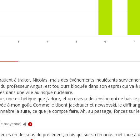
3
4
5
6
7
atient à traiter, Nicolas, mais des événements inquiétants survienne
e du professeur Angus, est toujours bloquée dans son esprit) qui va à 
s dans une ville au risque nucléaire.
e, une esthétique que j’adore, et un niveau de tension qui ne baisse 
vée à mon goût. Comme le disent jackbauer et newsovski, le cliffhanger 
tre la suite, ce que je compte faire. Ah, au passage, foncez sur les
 de moyenne)
1
tes en dessous du précédent, mais qui sur sa fin nous met face à un 