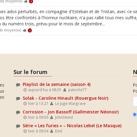
0 de moyenne)
1
es ados perturbés, en compagnie d'Esteban et de Tristan, avec ce se
ros être confrontés à l'horreur nucléaire, n'a pas rallié tous mes suffra
on du numéro trois, prévu pour le mois de septembre...
 de moyenne)
1
Sur le forum
N
Playlist de la semaine (saison 4)
es
P
aujourd'hui à 08:01
patoche77
ous
Po
en
Solak - Caroline Hinault (Rouergue Noir)
hier à 13:27
Le Juge Wargrave
Corrosion - Jon Bassoff (Gallmeister Néonoir)
hier à 09:56
JohnSteed
Série « Les furies » – Nicolas Lebel (Le Masque)
hier à 09:04
Emil