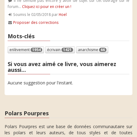
Il ne semble pas encore y avoir de sujet sur cet ouvrage sur le
forum...
Cliquez ici pour en créer un !
Soumis le 02/05/2018 par
Hoel
Proposer des corrections
Mots-clés
enlèvement
1954
écrivain
1421
anarchisme
66
Si vous avez aimé ce livre, vous aimerez
aussi...
Aucune suggestion pour l'instant.
Polars Pourpres
Polars Pourpres est une base de données communautaire sur
les polars et leurs auteurs, de tous styles et de toutes