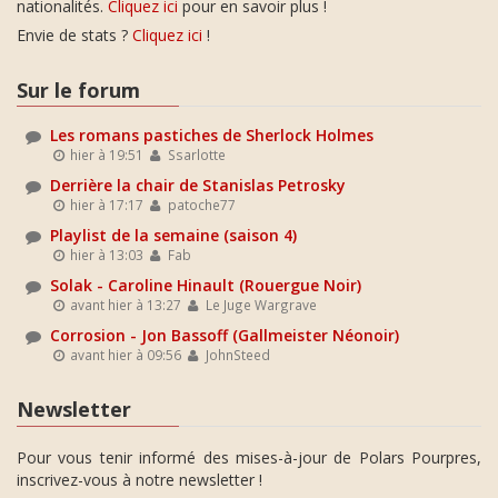
nationalités.
Cliquez ici
pour en savoir plus !
Envie de stats ?
Cliquez ici
!
Sur le forum
Les romans pastiches de Sherlock Holmes
hier à 19:51
Ssarlotte
Derrière la chair de Stanislas Petrosky
hier à 17:17
patoche77
Playlist de la semaine (saison 4)
hier à 13:03
Fab
Solak - Caroline Hinault (Rouergue Noir)
avant hier à 13:27
Le Juge Wargrave
Corrosion - Jon Bassoff (Gallmeister Néonoir)
avant hier à 09:56
JohnSteed
Newsletter
Pour vous tenir informé des mises-à-jour de Polars Pourpres,
inscrivez-vous à notre newsletter !