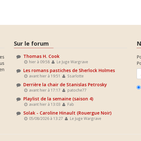
Sur le forum
N
Thomas H. Cook
es
P
hier à 09:58
Le Juge Wargrave
ous
Po
en
Les romans pastiches de Sherlock Holmes
avant hier à 19:51
Ssarlotte
Derrière la chair de Stanislas Petrosky
avant hier à 17:17
patoche77
Playlist de la semaine (saison 4)
avant hier à 13:03
Fab
Solak - Caroline Hinault (Rouergue Noir)
05/08/2026 à 13:27
Le Juge Wargrave