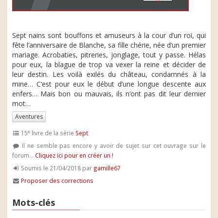
Sept nains sont bouffons et amuseurs à la cour d’un roi, qui
fête l’anniversaire de Blanche, sa fille chérie, née d’un premier
mariage. Acrobaties, pitreries, jonglage, tout y passe. Hélas
pour eux, la blague de trop va vexer la reine et décider de
leur destin. Les voilà exilés du château, condamnés à la
mine… C’est pour eux le début d’une longue descente aux
enfers… Mais bon ou mauvais, ils n’ont pas dit leur dernier
mot…
Aventures
e
15
livre de la série
Sept
Il ne semble pas encore y avoir de sujet sur cet ouvrage sur le
forum...
Cliquez ici pour en créer un !
Soumis le 21/04/2018 par
gamille67
Proposer des corrections
Mots-clés