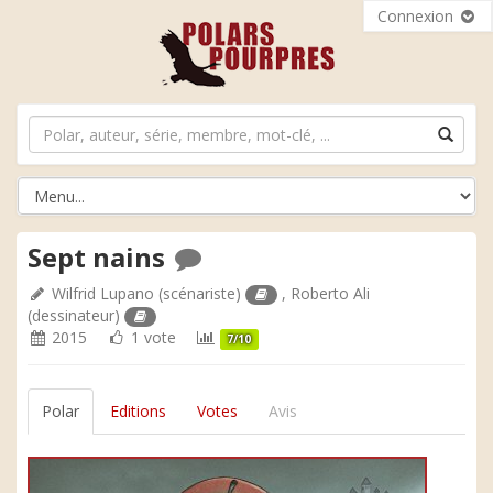
Connexion
Sept nains
Wilfrid Lupano
(scénariste)
,
Roberto Ali
(dessinateur)
2015
1 vote
7/10
Polar
Editions
Votes
Avis