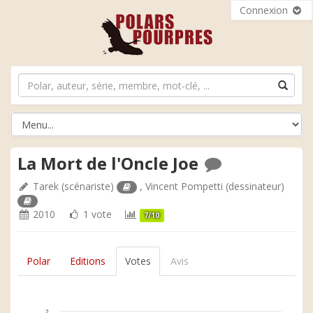
Connexion
La Mort de l'Oncle Joe
Tarek
(scénariste)
,
Vincent Pompetti
(dessinateur)
2010
1 vote
7/10
Polar
Editions
Votes
Avis
2