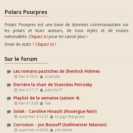
Polars Pourpres
Polars Pourpres est une base de données communautaire sur
les polars et leurs auteurs, de tous styles et de toutes
nationalités.
Cliquez ici
pour en savoir plus !
Envie de stats ?
Cliquez ici
!
Sur le forum
Les romans pastiches de Sherlock Holmes
hier à 19:51
Ssarlotte
Derrière la chair de Stanislas Petrosky
hier à 17:17
patoche77
Playlist de la semaine (saison 4)
hier à 13:03
Fab
Solak - Caroline Hinault (Rouergue Noir)
avant hier à 13:27
Le Juge Wargrave
Corrosion - Jon Bassoff (Gallmeister Néonoir)
avant hier à 09:56
JohnSteed