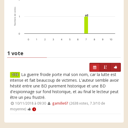
Nombre de votes
1
1
1
0
0
1
2
3
4
5
6
7
8
9
10
1 vote
La guerre froide porte mal son nom, car la lutte est
7/10
intense et fait beaucoup de victimes. L'auteur semble avoir
hésité entre une BD purement historique et une BD
d'espionnage sur fond historique, et au final le lecteur peut
être un peu frustré.
10/11/2018 à 09:30
gamille67
(2638 votes, 7.3/10 de
moyenne)
1