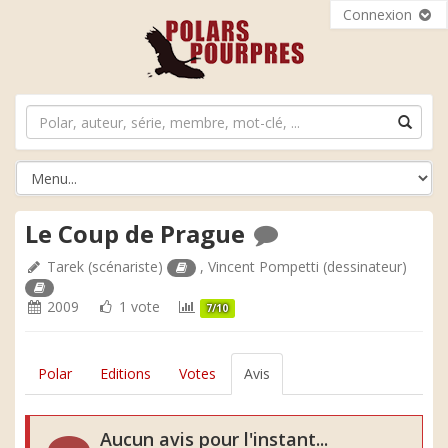
Connexion
Le Coup de Prague
Tarek
(scénariste)
,
Vincent Pompetti
(dessinateur)
2009
1 vote
7/10
Polar
Editions
Votes
Avis
Aucun avis pour l'instant...