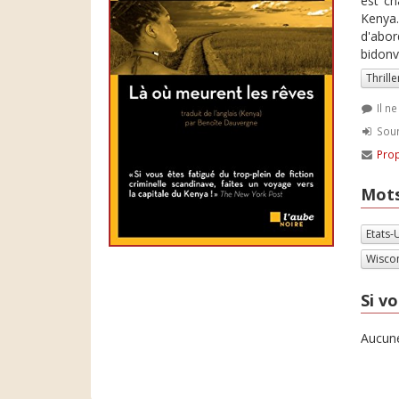
est ch
Kenya.
d'abor
bidonv
Thrille
Il n
Soum
Prop
Mots
Etats-
Wisco
Si vo
Aucune