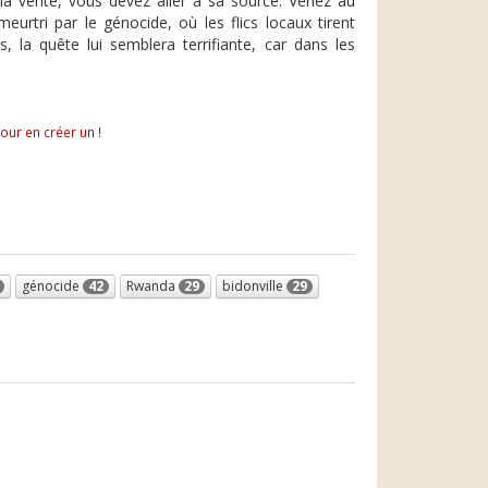
la vérité, vous devez aller à sa source. Venez au
urtri par le génocide, où les flics locaux tirent
, la quête lui semblera terrifiante, car dans les
pour en créer un !
génocide
42
Rwanda
29
bidonville
29