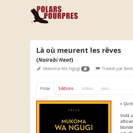
Là où meurent les rêves
(
Nairobi Heat
)
Mukoma Wa Ngugi
Traduit par
Beno
Polar
Editions
Votes
Avis
« Qu'es
Voilà 
africa
blonde