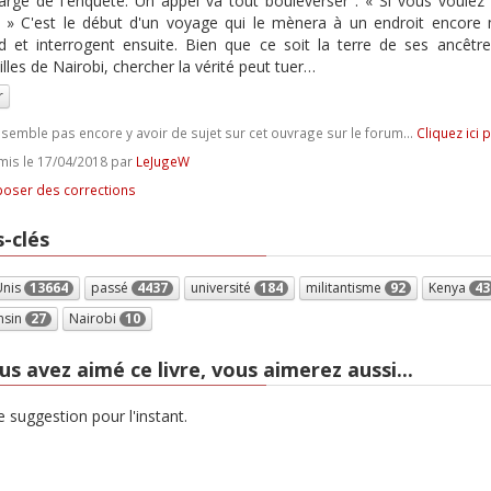
argé de l'enquête. Un appel va tout bouleverser : « Si vous voulez 
 » C'est le début d'un voyage qui le mènera à un endroit encore me
d et interrogent ensuite. Bien que ce soit la terre de ses ancêtres
illes de Nairobi, chercher la vérité peut tuer…
r
e semble pas encore y avoir de sujet sur cet ouvrage sur le forum...
Cliquez ici 
is le 17/04/2018 par
LeJugeW
oser des corrections
-clés
Unis
13664
passé
4437
université
184
militantisme
92
Kenya
43
nsin
27
Nairobi
10
us avez aimé ce livre, vous aimerez aussi...
 suggestion pour l'instant.