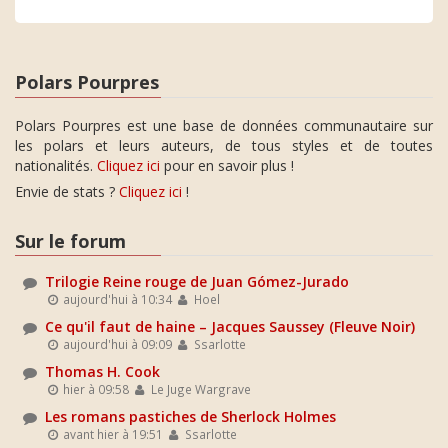
Polars Pourpres
Polars Pourpres est une base de données communautaire sur
les polars et leurs auteurs, de tous styles et de toutes
nationalités.
Cliquez ici
pour en savoir plus !
Envie de stats ?
Cliquez ici
!
Sur le forum
Trilogie Reine rouge de Juan Gómez-Jurado
aujourd'hui à 10:34
Hoel
Ce qu'il faut de haine – Jacques Saussey (Fleuve Noir)
aujourd'hui à 09:09
Ssarlotte
Thomas H. Cook
hier à 09:58
Le Juge Wargrave
Les romans pastiches de Sherlock Holmes
avant hier à 19:51
Ssarlotte