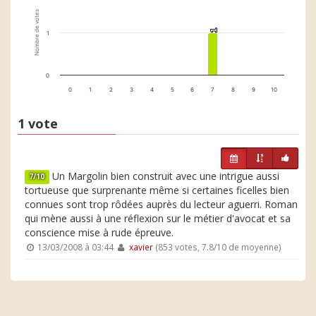
Nombre de votes
1
1
1
0
0
1
2
3
4
5
6
7
8
9
10
1 vote
Un Margolin bien construit avec une intrigue aussi
7/10
tortueuse que surprenante même si certaines ficelles bien
connues sont trop rôdées auprès du lecteur aguerri. Roman
qui mène aussi à une réflexion sur le métier d'avocat et sa
conscience mise à rude épreuve.
13/03/2008 à 03:44
xavier
(853 votes, 7.8/10 de moyenne)