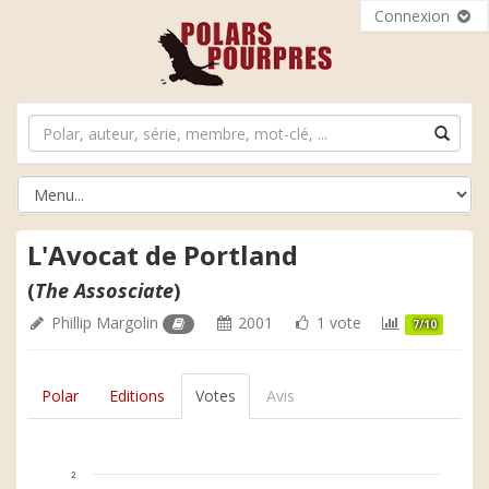
Connexion
L'Avocat de Portland
(
The Assosciate
)
Phillip Margolin
2001
1 vote
7/10
Polar
Editions
Votes
Avis
2