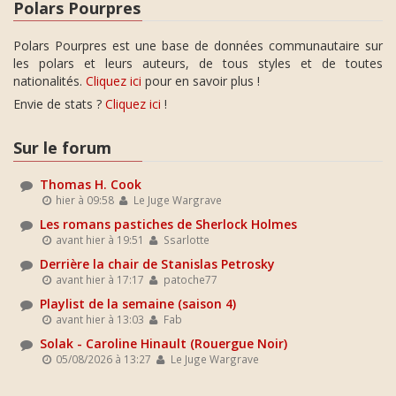
Polars Pourpres
Polars Pourpres est une base de données communautaire sur
les polars et leurs auteurs, de tous styles et de toutes
nationalités.
Cliquez ici
pour en savoir plus !
Envie de stats ?
Cliquez ici
!
Sur le forum
Thomas H. Cook
hier à 09:58
Le Juge Wargrave
Les romans pastiches de Sherlock Holmes
avant hier à 19:51
Ssarlotte
Derrière la chair de Stanislas Petrosky
avant hier à 17:17
patoche77
Playlist de la semaine (saison 4)
avant hier à 13:03
Fab
Solak - Caroline Hinault (Rouergue Noir)
05/08/2026 à 13:27
Le Juge Wargrave