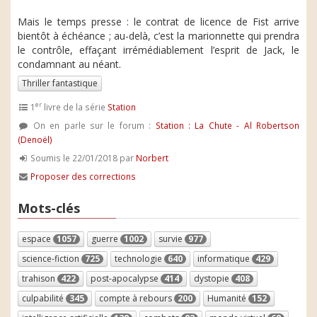
Mais le temps presse : le contrat de licence de Fist arrive
bientôt à échéance ; au-delà, c’est la marionnette qui prendra
le contrôle, effaçant irrémédiablement l’esprit de Jack, le
condamnant au néant.
Thriller fantastique
er
1
livre de la série
Station
On en parle sur le forum :
Station : La Chute - Al Robertson
(Denoël)
Soumis le 22/01/2018 par
Norbert
Proposer des corrections
Mots-clés
espace
1057
guerre
1002
survie
977
science-fiction
725
technologie
640
informatique
429
trahison
422
post-apocalypse
414
dystopie
408
culpabilité
345
compte à rebours
200
Humanité
152