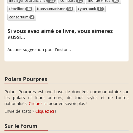
intelligence artificielle
138
combats
82
monde virtuel
68
rébellion
48
transhumanisme
34
cyberpunk
19
consortium
4
Si vous avez aimé ce livre, vous aimerez
aussi...
Aucune suggestion pour l'instant.
Polars Pourpres
Polars Pourpres est une base de données communautaire sur
les polars et leurs auteurs, de tous styles et de toutes
nationalités.
Cliquez ici
pour en savoir plus !
Envie de stats ?
Cliquez ici
!
Sur le forum