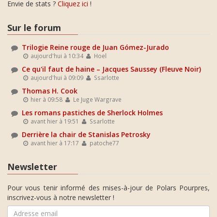
Envie de stats ?
Cliquez ici
!
Sur le forum
Trilogie Reine rouge de Juan Gómez-Jurado
aujourd'hui à 10:34
Hoel
Ce qu'il faut de haine – Jacques Saussey (Fleuve Noir)
aujourd'hui à 09:09
Ssarlotte
Thomas H. Cook
hier à 09:58
Le Juge Wargrave
Les romans pastiches de Sherlock Holmes
avant hier à 19:51
Ssarlotte
Derrière la chair de Stanislas Petrosky
avant hier à 17:17
patoche77
Newsletter
Pour vous tenir informé des mises-à-jour de Polars Pourpres,
inscrivez-vous à notre newsletter !