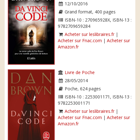
12/10/2016
Grand format, 400 pages
ISBN-10 : 270965928X, ISBN-13 :
9782709659284
Acheter sur leslibraires.fr
|
Acheter sur Fnac.com
|
Acheter sur
Amazon.fr
Livre de Poche
28/05/2014
Poche, 624 pages
ISBN-10 : 2253001171, ISBN-13 :
9782253001171
Acheter sur leslibraires.fr
|
Acheter sur Fnac.com
|
Acheter sur
Amazon.fr