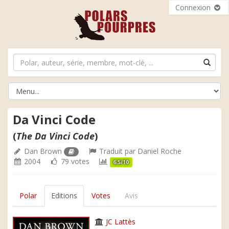
Connexion
Da Vinci Code
(
The Da Vinci Code
)
Dan Brown
Traduit par
Daniel Roche
2004
79 votes
6.5/10
Polar
Editions
Votes
Avis
JC Lattès