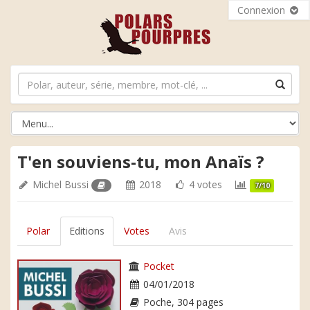
Connexion
T'en souviens-tu, mon Anaïs ?
Michel Bussi
2018
4 votes
7/10
Polar
Editions
Votes
Avis
Pocket
04/01/2018
Poche, 304 pages