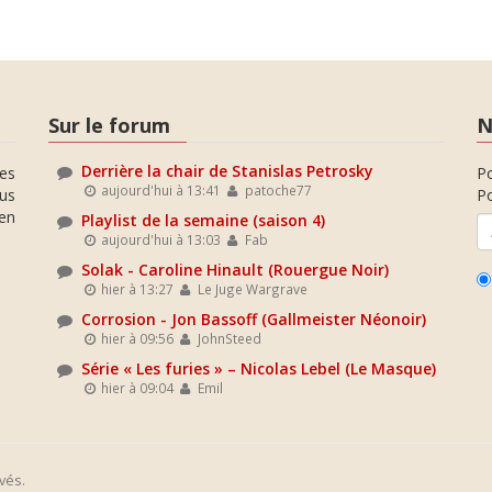
Sur le forum
N
Derrière la chair de Stanislas Petrosky
es
P
aujourd'hui à 13:41
patoche77
ous
Po
en
Playlist de la semaine (saison 4)
aujourd'hui à 13:03
Fab
Solak - Caroline Hinault (Rouergue Noir)
hier à 13:27
Le Juge Wargrave
Corrosion - Jon Bassoff (Gallmeister Néonoir)
hier à 09:56
JohnSteed
Série « Les furies » – Nicolas Lebel (Le Masque)
hier à 09:04
Emil
vés.