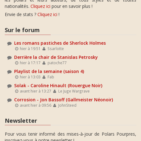
nationalités.
Cliquez ici
pour en savoir plus !
Envie de stats ?
Cliquez ici
!
Sur le forum
Les romans pastiches de Sherlock Holmes
hier à 19:51
Ssarlotte
Derrière la chair de Stanislas Petrosky
hier à 17:17
patoche77
Playlist de la semaine (saison 4)
hier à 13:03
Fab
Solak - Caroline Hinault (Rouergue Noir)
avant hier à 13:27
Le Juge Wargrave
Corrosion - Jon Bassoff (Gallmeister Néonoir)
avant hier à 09:56
JohnSteed
Newsletter
Pour vous tenir informé des mises-à-jour de Polars Pourpres,
inscrivez-vous à notre newsletter !