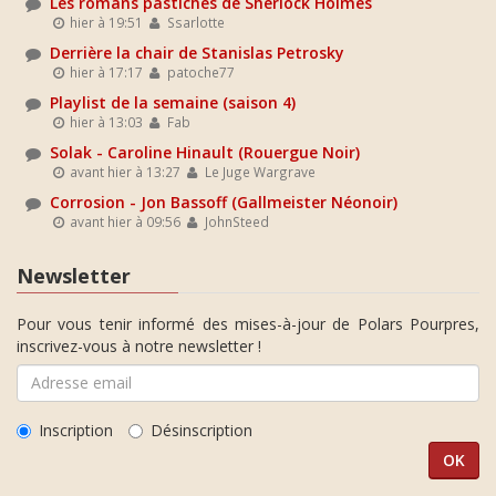
Les romans pastiches de Sherlock Holmes
hier à 19:51
Ssarlotte
Derrière la chair de Stanislas Petrosky
hier à 17:17
patoche77
Playlist de la semaine (saison 4)
hier à 13:03
Fab
Solak - Caroline Hinault (Rouergue Noir)
avant hier à 13:27
Le Juge Wargrave
Corrosion - Jon Bassoff (Gallmeister Néonoir)
avant hier à 09:56
JohnSteed
Newsletter
Pour vous tenir informé des mises-à-jour de Polars Pourpres,
inscrivez-vous à notre newsletter !
Inscription
Désinscription