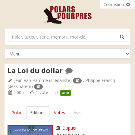
Connexion
La Loi du dollar
Jean Van Hamme
(scénariste)
,
Philippe Francq
(dessinateur)
2005
1 vote
8/10
Polar
Editions
Votes
Avis
Dupuis