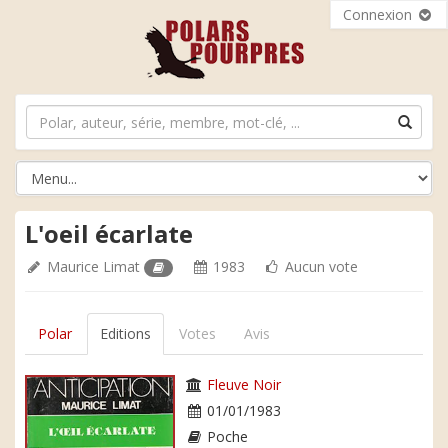
Connexion
L'oeil écarlate
Maurice Limat
1983
Aucun vote
Polar
Editions
Votes
Avis
Fleuve Noir
01/01/1983
Poche