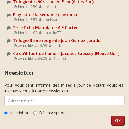
Trilogie des 90's - Julien Freu (Actes Sud)
hier à 19:59
norbert
Playlist de la semaine (saison 4)
hier à 16:53
Ironheart
Série Delia Mariola de A.F Carter
hier à 11:02
patoche77
Trilogie Reine rouge de Juan Gómez-Jurado
avant hier à 19:59
norbert
Ce qu'il faut de haine – Jacques Saussey (Fleuve Noir)
avant hier à 09:09
Ssarlotte
Newsletter
Pour vous tenir informé des mises-à-jour de Polars Pourpres,
inscrivez-vous à notre newsletter !
Inscription
Désinscription