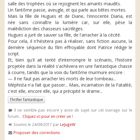
salle des trophées où se rejoignent les amants maudits.
Un fantôme passe, aveugle, et qui parle aux bêtes mortes.
Mais la fille de Hugues et de Diane, l'innocente Diana, est
née sans connaître la lumière car, sur elle, pèse la
malédiction des chasseurs sacrilèges.
Hugues a juré de sauver sa fille, de l'arracher à la cécité.
Pour cela, il n'hésitera pas à réaliser, sans fiction aucune, la
dernière séquence du film effroyable dont Patrice rédige le
script.
Et, bien qu'il ait tenté d'interrompre le scénario, l'histoire
projetée dans la réalité s'achèvera en une fantastique chasse
à courre, tandis que la voix du fantôme murmure encore :
— Il ne faut pas arracher les morts de leur tombeau...
Méphista n'a fait que passer... Mais, incarnation de la Fatalité,
c'est elle, encore elle, qui a précipité le drame...
Thriller fantastique
Il ne semble pas encore y avoir de sujet sur cet ouvrage sur le
forum...
Cliquez ici pour en créer un !
Soumis le 24/09/2017 par
LeJugeW
Proposer des corrections