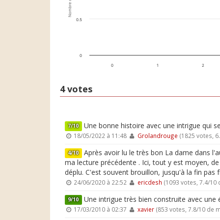
Nombre de votes
0.5
0
0
1
2
4 votes
Une bonne histoire avec une intrigue qui se
7/10
18/05/2022 à 11:48
Grolandrouge
(1825 votes, 6
Après avoir lu le très bon La dame dans l'au
4/10
ma lecture précédente . Ici, tout y est moyen, de l
déplu. C'est souvent brouillon, jusqu'à la fin pa
24/06/2020 à 22:52
ericdesh
(1093 votes, 7.4/10
Une intrigue très bien construite avec une é
9/10
17/03/2010 à 02:37
xavier
(853 votes, 7.8/10 de 