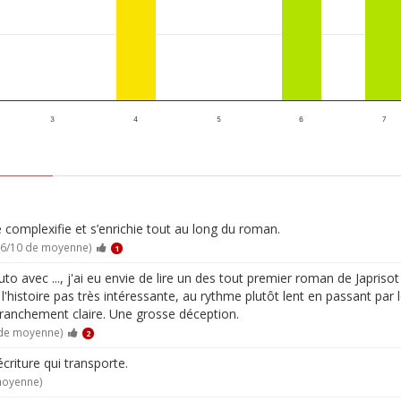
3
4
5
6
7
 complexifie et s’enrichie tout au long du roman.
.6/10 de moyenne)
1
to avec ..., j'ai eu envie de lire un des tout premier roman de Japriso
'histoire pas très intéressante, au rythme plutôt lent en passant par le
s franchement claire. Une grosse déception.
 de moyenne)
2
criture qui transporte.
moyenne)