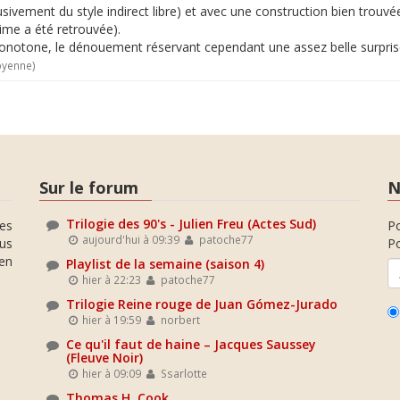
usivement du style indirect libre) et avec une construction bien trouv
ime a été retrouvée).
 monotone, le dénouement réservant cependant une assez belle surpris
oyenne)
Sur le forum
N
Trilogie des 90's - Julien Freu (Actes Sud)
es
P
aujourd'hui à 09:39
patoche77
ous
Po
en
Playlist de la semaine (saison 4)
hier à 22:23
patoche77
Trilogie Reine rouge de Juan Gómez-Jurado
hier à 19:59
norbert
Ce qu'il faut de haine – Jacques Saussey
(Fleuve Noir)
hier à 09:09
Ssarlotte
Thomas H. Cook