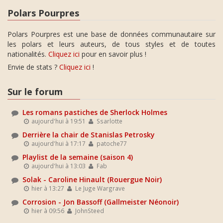
Polars Pourpres
Polars Pourpres est une base de données communautaire sur
les polars et leurs auteurs, de tous styles et de toutes
nationalités.
Cliquez ici
pour en savoir plus !
Envie de stats ?
Cliquez ici
!
Sur le forum
Les romans pastiches de Sherlock Holmes
aujourd'hui à 19:51
Ssarlotte
Derrière la chair de Stanislas Petrosky
aujourd'hui à 17:17
patoche77
Playlist de la semaine (saison 4)
aujourd'hui à 13:03
Fab
Solak - Caroline Hinault (Rouergue Noir)
hier à 13:27
Le Juge Wargrave
Corrosion - Jon Bassoff (Gallmeister Néonoir)
hier à 09:56
JohnSteed