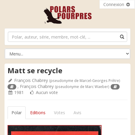
Connexion
Matt se recycle
François Chabrey
(pseudonyme de Marcel-Georges Prêtre)
,
François Chabrey
(pseudonyme de Marc Waeber)
1981
Aucun vote
Polar
Editions
Votes
Avis