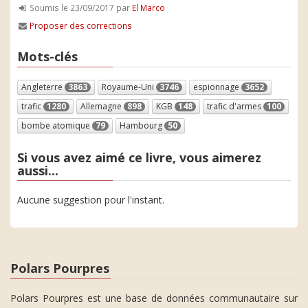
Soumis le 23/09/2017 par
El Marco
Proposer des corrections
Mots-clés
Angleterre
3863
Royaume-Uni
3746
espionnage
3652
trafic
1280
Allemagne
898
KGB
148
trafic d'armes
100
bombe atomique
79
Hambourg
50
Si vous avez aimé ce livre, vous aimerez
aussi...
Aucune suggestion pour l'instant.
Polars Pourpres
Polars Pourpres est une base de données communautaire sur