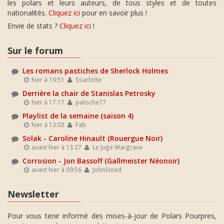
les polars et leurs auteurs, de tous styles et de toutes
nationalités.
Cliquez ici
pour en savoir plus !
Envie de stats ?
Cliquez ici
!
Sur le forum
Les romans pastiches de Sherlock Holmes
hier à 19:51
Ssarlotte
Derrière la chair de Stanislas Petrosky
hier à 17:17
patoche77
Playlist de la semaine (saison 4)
hier à 13:03
Fab
Solak - Caroline Hinault (Rouergue Noir)
avant hier à 13:27
Le Juge Wargrave
Corrosion - Jon Bassoff (Gallmeister Néonoir)
avant hier à 09:56
JohnSteed
Newsletter
Pour vous tenir informé des mises-à-jour de Polars Pourpres,