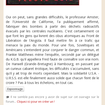
Oui on peut, sans grandes difficultés, le professeur Amster,
de l'Université de Californie, l'a publiquement affirmé,
fabriquer des bombes à partir des déchets radioactifs
évacués par les centrales nucléaires. C'est certainement ce
que font les gens qui livrent des obus atomiques au Front de
Libération de l'Angola. Il faut mettre fin à ce trafic qui
menace la paix du monde. Pour une fois, Soviétiques et
Américains s'entendent pour conjurer le danger commun, et
Frankie Matthews mène l'enquête, secondé par un délégué
du K.G.B. qu'il appellera Fred faute de connaître son vrai nom.
De Harwell (Grande-Bretagne) à Hambourg, en passant par
un curieux cabaret érotique, les difficultés s'accumulent, sans
qu'il y ait trop de morts cependant. Mais la solidarité U.S.A. -
U.R.S.S. est-elle finalement aussi solide que chacun feint de le
croire ? Pas à tous les échelons, en tout cas.
Espionnage
Il ne semble pas encore y avoir de sujet sur cet ouvrage sur le
forum...
Cliquez ici pour en créer un !