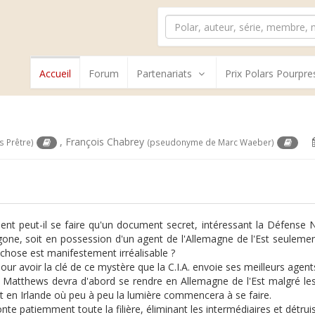
Accueil
Forum
Partenariats
Prix Polars Pourpre
,
François Chabrey
 Prêtre)
(pseudonyme de Marc Waeber)
t peut-il se faire qu'un document secret, intéressant la Défense Na
one, soit en possession d'un agent de l'Allemagne de l'Est seulement
 chose est manifestement irréalisable ?
pour avoir la clé de ce mystère que la C.I.A. envoie ses meilleurs agen
 Matthews devra d'abord se rendre en Allemagne de l'Est malgré les
t en Irlande où peu à peu la lumière commencera à se faire.
nte patiemment toute la filière, éliminant les intermédiaires et détruis