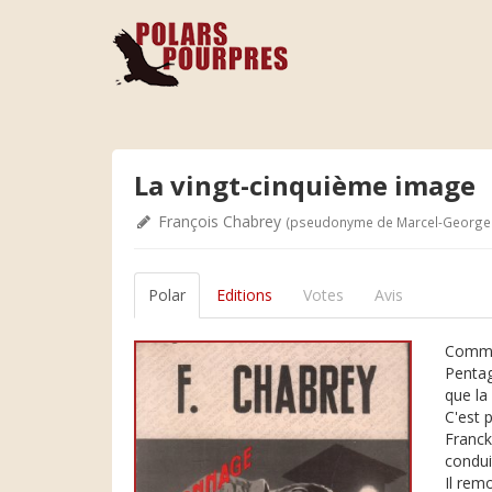
La vingt-cinquième image
François Chabrey
(pseudonyme de Marcel-Georges
Polar
Editions
Votes
Avis
Commen
Pentag
que la
C'est 
Franck
condui
Il remo