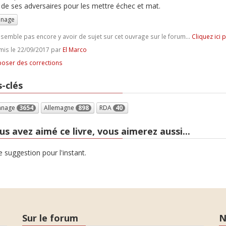
de ses adversaires pour les mettre échec et mat.
nnage
e semble pas encore y avoir de sujet sur cet ouvrage sur le forum...
Cliquez ici 
is le 22/09/2017 par
El Marco
oser des corrections
-clés
nnage
3654
Allemagne
898
RDA
40
us avez aimé ce livre, vous aimerez aussi...
 suggestion pour l'instant.
Sur le forum
N