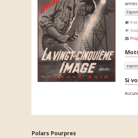
armes 
Espio
Il n
Soum
Prop
Mots
espio
Si vo
Aucune
Polars Pourpres