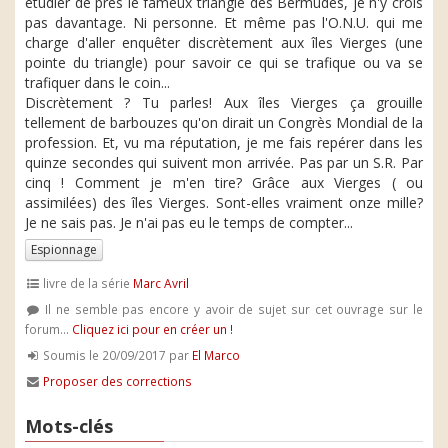
étudier de près le fameux triangle des Bermudes, je n'y crois
pas davantage. Ni personne. Et même pas l'O.N.U. qui me
charge d'aller enquêter discrètement aux îles Vierges (une
pointe du triangle) pour savoir ce qui se trafique ou va se
trafiquer dans le coin...
Discrètement ? Tu parles! Aux îles Vierges ça grouille
tellement de barbouzes qu'on dirait un Congrès Mondial de la
profession. Et, vu ma réputation, je me fais repérer dans les
quinze secondes qui suivent mon arrivée. Pas par un S.R. Par
cinq ! Comment je m'en tire? Grâce aux Vierges ( ou
assimilées) des îles Vierges. Sont-elles vraiment onze mille?
Je ne sais pas. Je n'ai pas eu le temps de compter...
Espionnage
livre de la série
Marc Avril
Il ne semble pas encore y avoir de sujet sur cet ouvrage sur le
forum...
Cliquez ici pour en créer un !
Soumis le 20/09/2017 par
El Marco
Proposer des corrections
Mots-clés