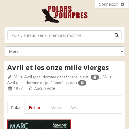
Connexion
Avril et les onze mille vierges
Marc Avril
,
Marc
(pseudonyme de Stéphane Jourat)
Avril
(pseudonyme de José-André Lacour)
1978
Aucun vote
Polar
Editions
Votes
Avis